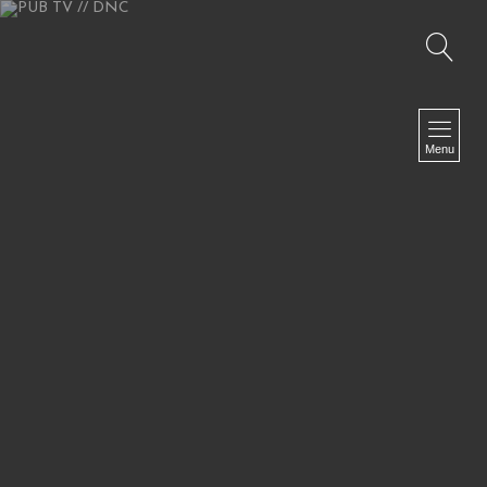
Recherche
NAVIGATION
Accueil
Menu
TV I Web TV I Corporate
Fiction I Clip I Making Of
Photographies
Le Off
Biographie
Presse
Références
Contact
NEWSLETTER