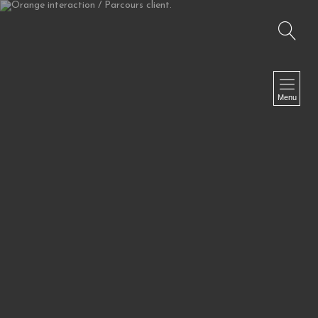
Recherche
NAVIGATION
Accueil
Menu
TV I Web TV I Corporate
Fiction I Clip I Making Of
Photographies
Le Off
Biographie
Presse
Références
Contact
NEWSLETTER