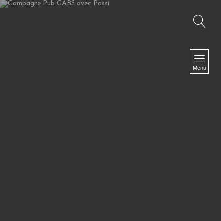
Recherche
NAVIGATION
Accueil
Menu
TV I Web TV I Corporate
Fiction I Clip I Making Of
Photographies
Le Off
Biographie
Presse
Références
Contact
NEWSLETTER