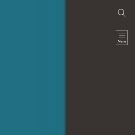
NAVIGATION
Accueil
Menu
TV I Web TV I Corporate
Fiction I Clip I Making Of
Photographies
Le Off
Biographie
Presse
Références
Contact
NEWSLETTER