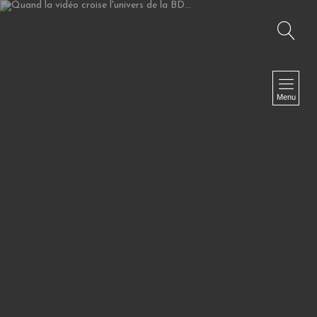
Recherche
NAVIGATION
Accueil
Menu
TV I Web TV I Corporate
Fiction I Clip I Making Of
Photographies
Le Off
Biographie
Presse
Références
Contact
NEWSLETTER